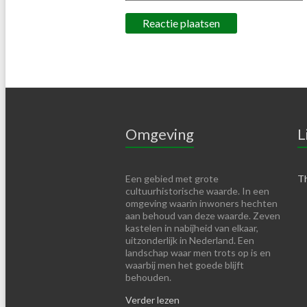
Omgeving
L
Een gebied met grote
Th
cultuurhistorische waarde. In een
omgeving waarin inwoners hechten
aan behoud van deze waarde. Zeven
kastelen in nabijheid van elkaar,
uitzonderlijk in Nederland. Een
landschap waar men trots op is en
waarbij men het goede blijft
behouden.
Verder lezen